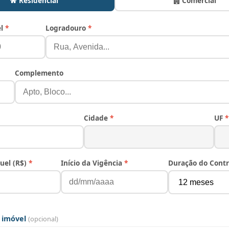
Residencial
Comercial
el
*
Logradouro
*
Complemento
Cidade
*
UF
*
uel (R$)
*
Início da Vigência
*
Duração do Cont
 imóvel
(opcional)