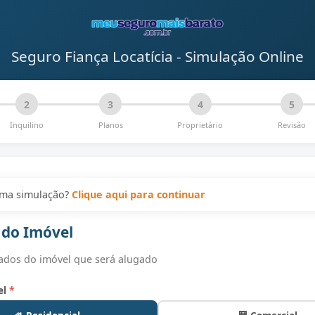
Seguro Fiança Locatícia - Simulação Online
2
3
4
5
Inquilino
Planos
Proprietário
Revisão
uma simulação?
Clique aqui para continuar
do Imóvel
ados do imóvel que será alugado
el
*