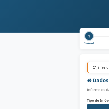
1
Imóvel
Já fez 
Dados 
Informe os d
Tipo de Imóv