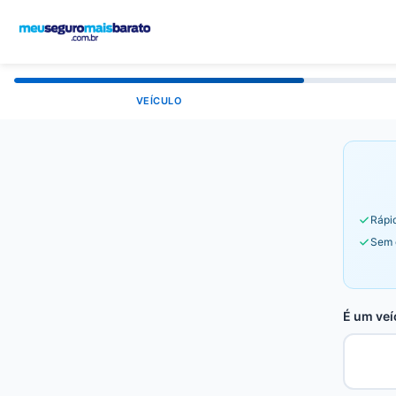
VEÍCULO
Rápid
Sem 
É um veí