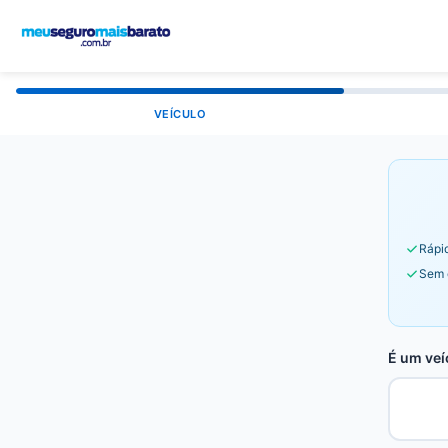
VEÍCULO
Rápid
Sem 
É um veí