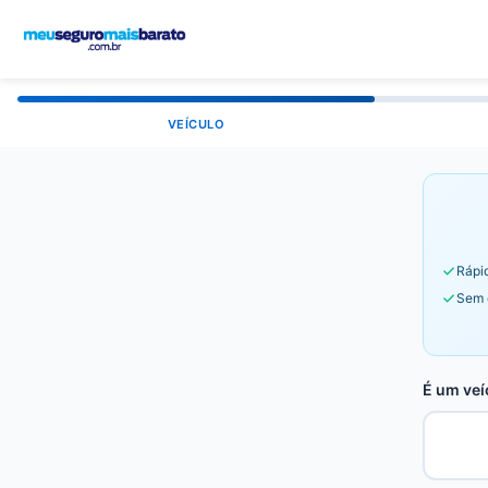
VEÍCULO
Rápid
Sem 
É um veí