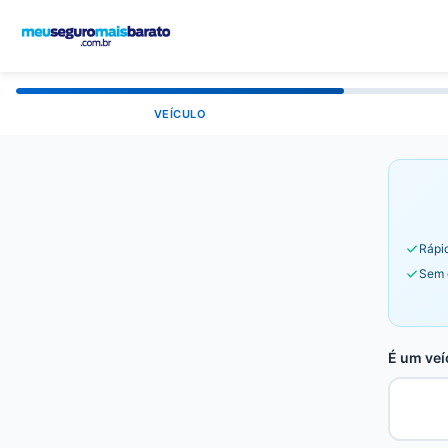
VEÍCULO
Rápid
Sem 
É um veí