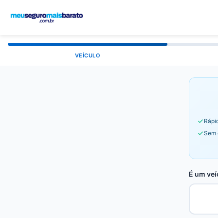
VEÍCULO
Rápid
Sem 
É um veí