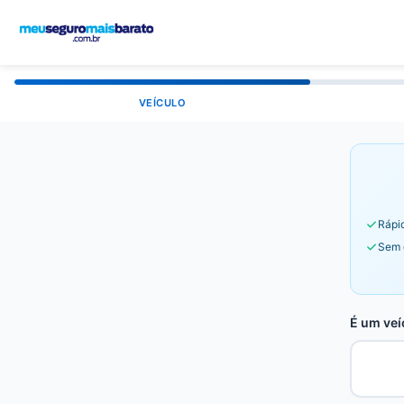
VEÍCULO
Rápid
Sem 
É um veí