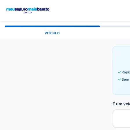
VEÍCULO
Rápid
Sem 
É um veí