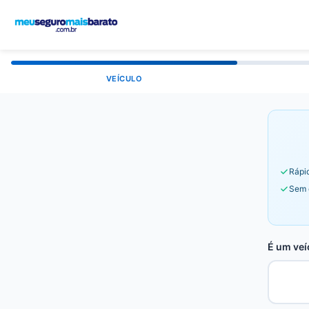
VEÍCULO
Rápid
Sem 
É um veí