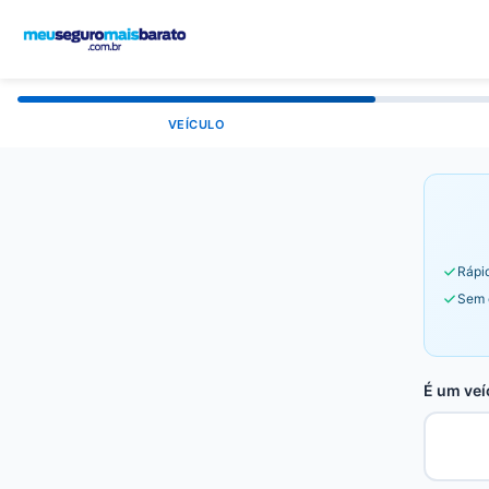
VEÍCULO
Rápid
Sem 
É um veí