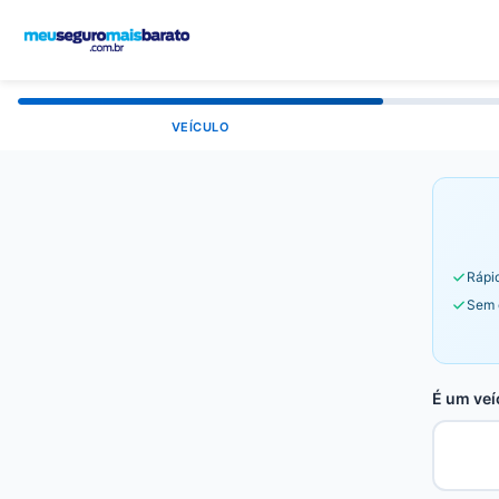
VEÍCULO
Rápid
Sem 
É um veí