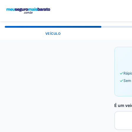
VEÍCULO
Rápid
Sem 
É um veí