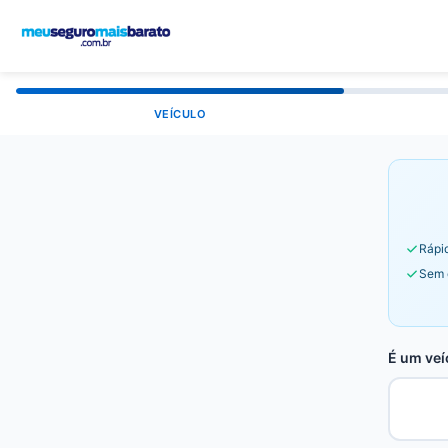
VEÍCULO
Rápid
Sem 
É um veí