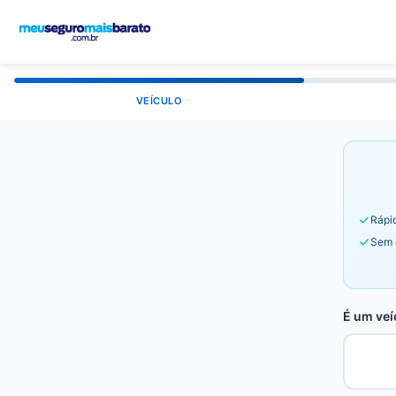
VEÍCULO
Rápid
Sem 
É um veí