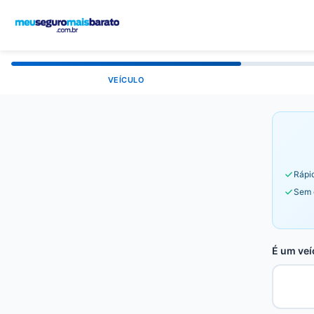
VEÍCULO
Rápid
Sem 
É um veí