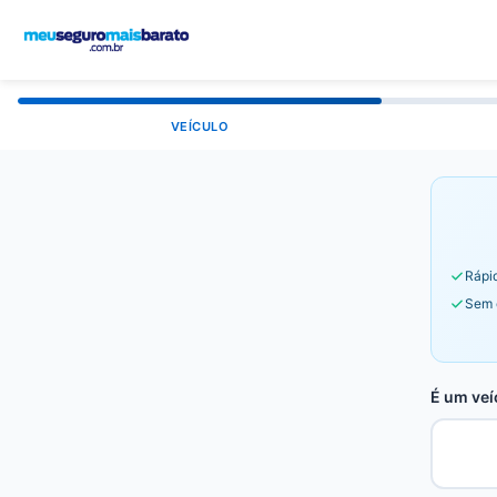
VEÍCULO
Rápid
Sem 
É um veí