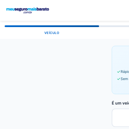
VEÍCULO
Rápid
Sem 
É um veí