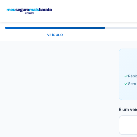
VEÍCULO
Rápid
Sem 
É um veí