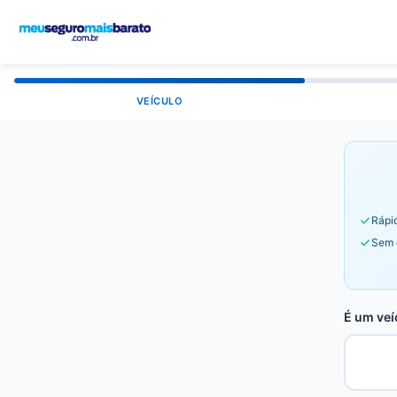
VEÍCULO
Rápid
Sem 
É um veí