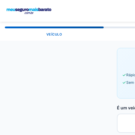
VEÍCULO
Rápid
Sem 
É um veí