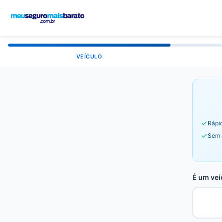
VEÍCULO
Rápid
Sem 
É um veí