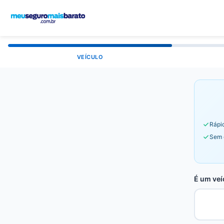
VEÍCULO
Rápid
Sem 
É um veí