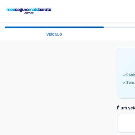
VEÍCULO
Rápid
Sem 
É um veí