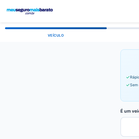
VEÍCULO
Rápid
Sem 
É um veí