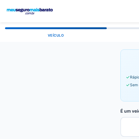
VEÍCULO
Rápid
Sem 
É um veí