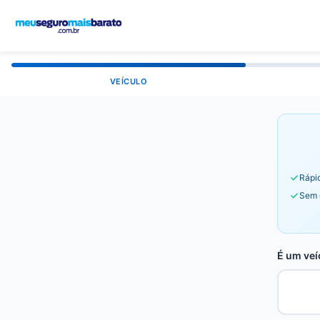
VEÍCULO
Rápid
Sem 
É um veí