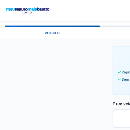
VEÍCULO
Rápid
Sem 
É um veí