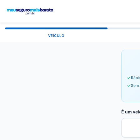
VEÍCULO
Rápid
Sem 
É um veí