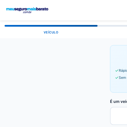
VEÍCULO
Rápid
Sem 
É um veí