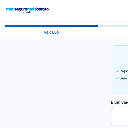
VEÍCULO
Rápid
Sem 
É um veí