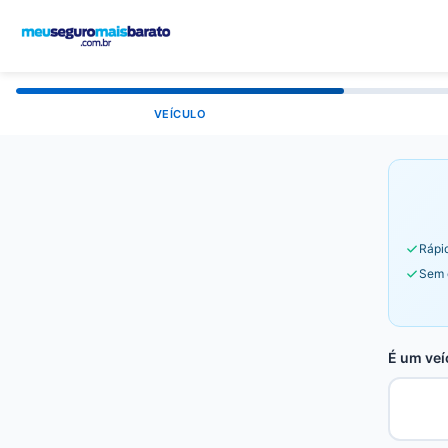
VEÍCULO
Rápid
Sem 
É um veí