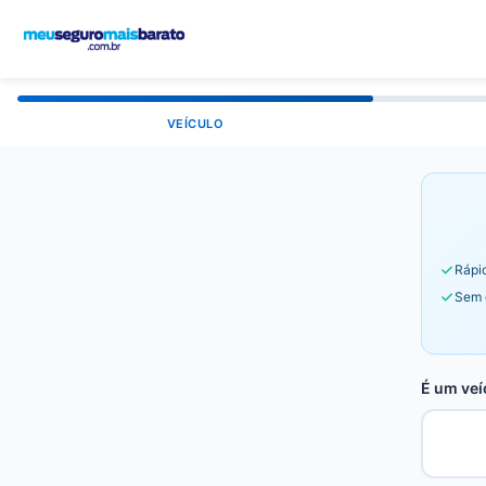
VEÍCULO
Rápid
Sem 
É um veí