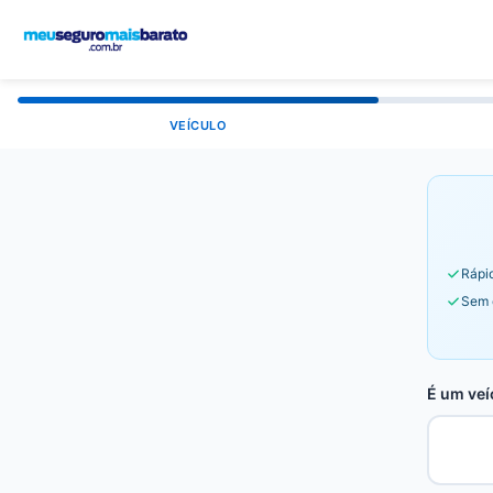
VEÍCULO
Rápid
Sem 
É um veí