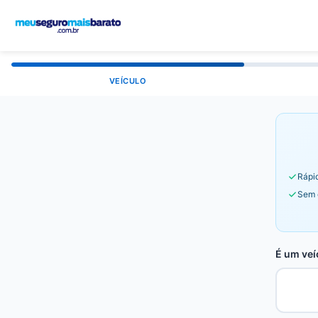
VEÍCULO
Rápid
Sem 
É um veí