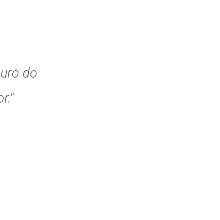
guro do
r."