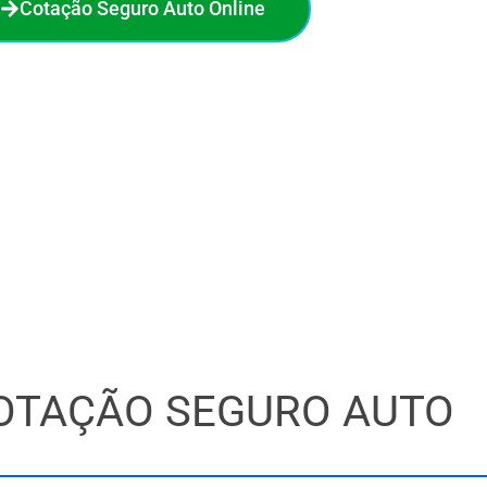
Cotação Seguro Auto Online
no seguro auto. Em poucos minutos, você compara 18
a melhor oferta e economiza de verdade. O processo é
 sem compromisso. Faça sua cotação online agora e veja
quanto pode economizar!
OTAÇÃO SEGURO AUTO