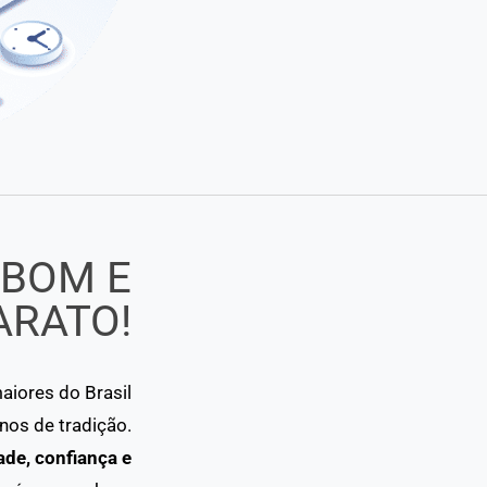
 BOM E
ARATO!
iores do Brasil
os de tradição.
ade, confiança e