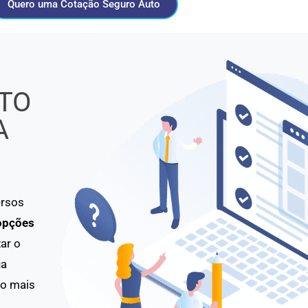
Quero uma Cotação Seguro Auto
TO
A
ersos
opções
ar o
ua
to mais