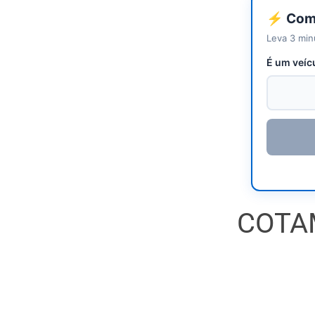
⚡ Come
Leva 3 min
É um veíc
COTA