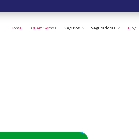
Home
Quem Somos
Seguros
Seguradoras
Blog
 o Seguro de Carr
ato do Brasil!
e no seu bolso - Simples, rápido e acessível