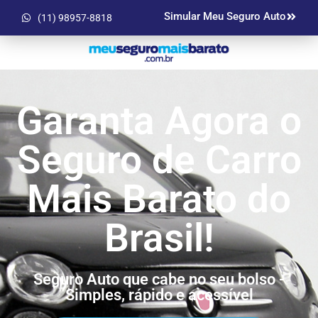
Simular Meu Seguro Auto
(11) 98957-8818
Garanta Agora o
Seguro de Carro
Mais Barato do
Brasil!
Seguro Auto que cabe no seu bolso -
Simples, rápido e acessível