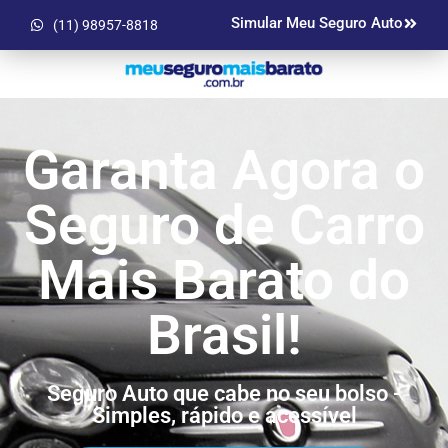
Simular Meu Seguro Auto
(11) 98957-8818
Garanta Agora o
Seguro de Carro
Mais Barato do
Brasil!
Seguro Auto que cabe no seu bolso -
Simples, rápido e acessível