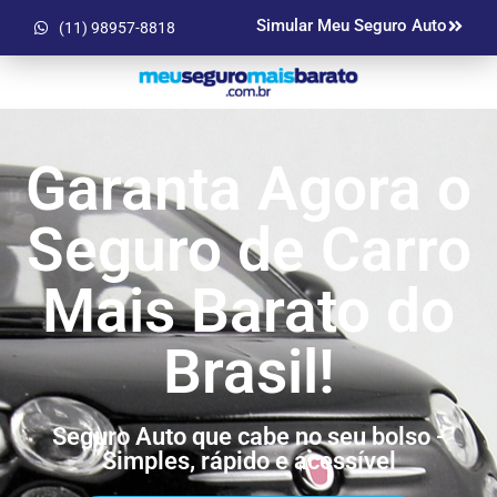
Simular Meu Seguro Auto
(11) 98957-8818
Garanta Agora o
Seguro de Carro
Mais Barato do
Brasil!
Seguro Auto que cabe no seu bolso -
Simples, rápido e acessível