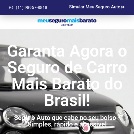
Simular Meu Seguro Auto
(11) 98957-8818
Garanta Agora o
Seguro de Carro
Mais Barato do
Brasil!
Seguro Auto que cabe no seu bolso -
Simples, rápido e acessível