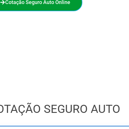
Cotação Seguro Auto Online
no seguro auto. Em poucos minutos, você compara 18
a melhor oferta e economiza de verdade. O processo é
 sem compromisso. Faça sua cotação online agora e veja
quanto pode economizar!
OTAÇÃO SEGURO AUTO