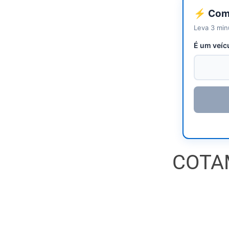
⚡ Come
Leva 3 min
É um veíc
COTA