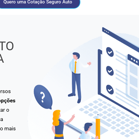
Quero uma Cotação Seguro Auto
TO
A
ersos
opções
ar o
ua
to mais