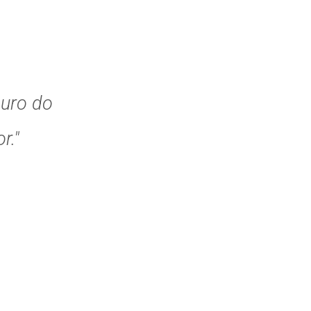
guro do
r."