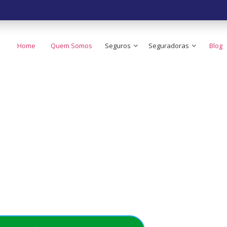
Home
Quem Somos
Seguros
Seguradoras
Blog
 o Seguro de Carr
ato do Brasil!
e no seu bolso - Simples, rápido e acessível