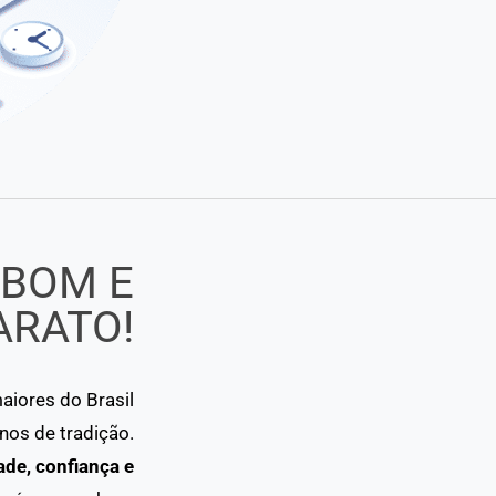
 BOM E
ARATO!
iores do Brasil
os de tradição.
ade, confiança e