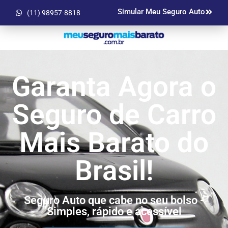
Simular Meu Seguro Auto
(11) 98957-8818
Garanta Agora o
Seguro de Carro
Mais Barato do
Brasil!
Seguro Auto que cabe no seu bolso -
Simples, rápido e acessível