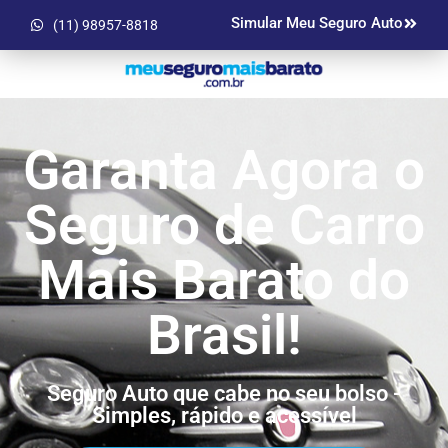
Simular Meu Seguro Auto
(11) 98957-8818
Garanta Agora o
Seguro de Carro
Mais Barato do
Brasil!
Seguro Auto que cabe no seu bolso -
Simples, rápido e acessível