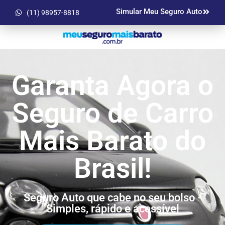
Simular Meu Seguro Auto
(11) 98957-8818
Garanta Agora o
Seguro de Carro
Mais Barato do
Brasil!
Seguro Auto que cabe no seu bolso -
Simples, rápido e acessível