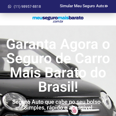
Simular Meu Seguro Auto
(11) 98957-8818
Garanta Agora o
Seguro de Carro
Mais Barato do
Brasil!
Seguro Auto que cabe no seu bolso -
Simples, rápido e acessível