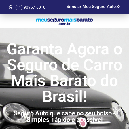
Simular Meu Seguro Auto
(11) 98957-8818
Garanta Agora o
Seguro de Carro
Mais Barato do
Brasil!
Seguro Auto que cabe no seu bolso -
Simples, rápido e acessível