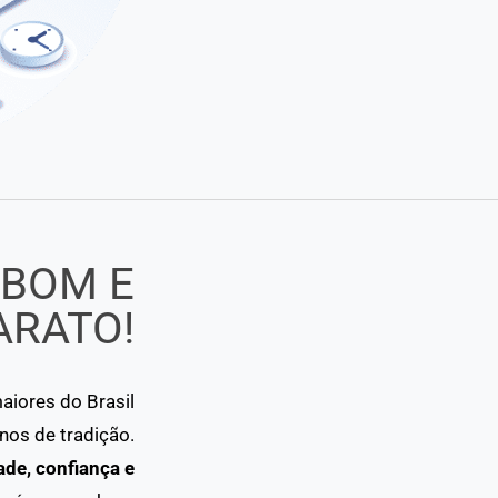
 BOM E
ARATO!
iores do Brasil
os de tradição.
ade, confiança e