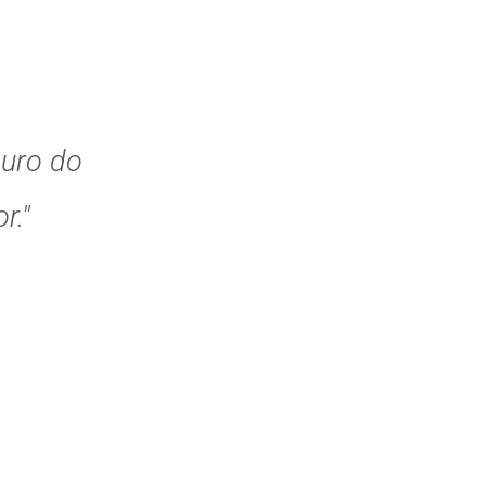
guro do
r."