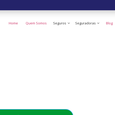
Home
Quem Somos
Seguros
Seguradoras
Blog
 o Seguro de Carr
ato do Brasil!
e no seu bolso - Simples, rápido e acessível