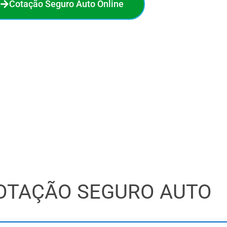
Cotação Seguro Auto Online
no seguro auto. Em poucos minutos, você compara 18
a melhor oferta e economiza de verdade. O processo é
 sem compromisso. Faça sua cotação online agora e veja
quanto pode economizar!
OTAÇÃO SEGURO AUTO