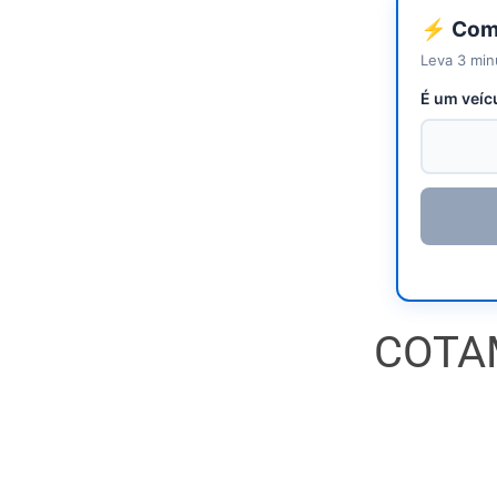
⚡ Come
Leva 3 min
É um veíc
COTA