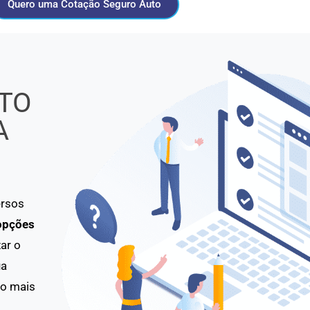
Quero uma Cotação Seguro Auto
TO
A
ersos
opções
ar o
ua
to mais