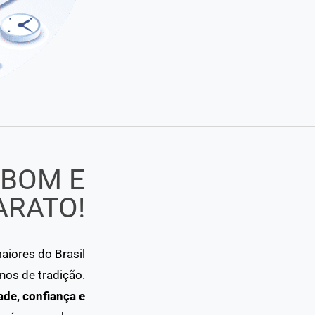
 BOM E
ARATO!
iores do Brasil
os de tradição.
ade, confiança e