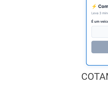
⚡ Come
Leva 3 min
É um veíc
COTA