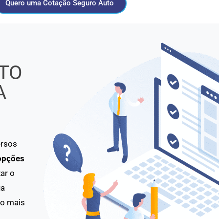
Quero uma Cotação Seguro Auto
TO
A
ersos
opções
ar o
ua
to mais