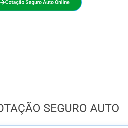
Cotação Seguro Auto Online
no seguro auto. Em poucos minutos, você compara 18
a melhor oferta e economiza de verdade. O processo é
 sem compromisso. Faça sua cotação online agora e veja
quanto pode economizar!
OTAÇÃO SEGURO AUTO