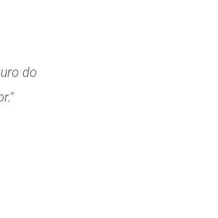
guro do
r."