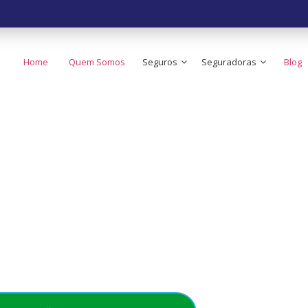
Home
Quem Somos
Seguros
Seguradoras
Blog
 o Seguro de Carr
ato do Brasil!
e no seu bolso - Simples, rápido e acessível