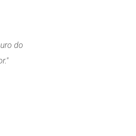
guro do
r."