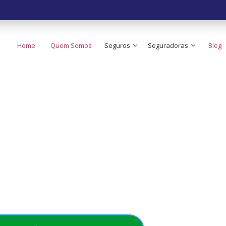
Home
Quem Somos
Seguros
Seguradoras
Blog
 o Seguro de Carr
ato do Brasil!
e no seu bolso - Simples, rápido e acessível