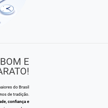
 BOM E
ARATO!
iores do Brasil
os de tradição.
ade, confiança e