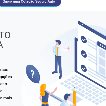
Quero uma Cotação Seguro Auto
TO
A
ersos
opções
ar o
ua
to mais