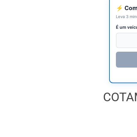
⚡ Come
Leva 3 min
É um veíc
COTA