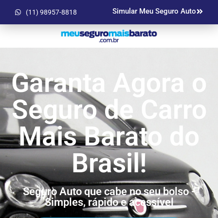
Simular Meu Seguro Auto
(11) 98957-8818
Garanta Agora o
Seguro de Carro
Mais Barato do
Brasil!
Seguro Auto que cabe no seu bolso -
Simples, rápido e acessível