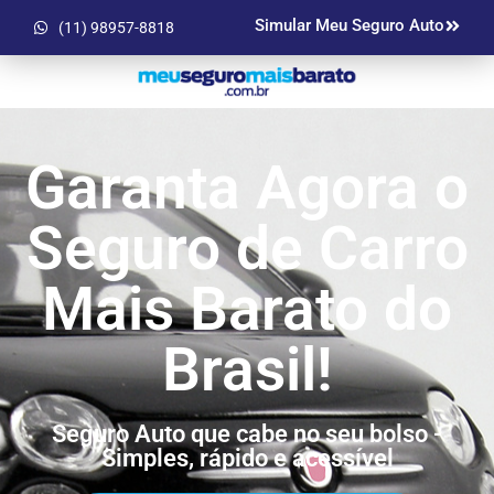
Simular Meu Seguro Auto
(11) 98957-8818
Garanta Agora o
Seguro de Carro
Mais Barato do
Brasil!
Seguro Auto que cabe no seu bolso -
Simples, rápido e acessível